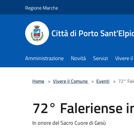
Salta al contenuto principale
Regione Marche
Città di Porto Sant'Elpi
Amministrazione
Novità
Servizi
Vivere 
Home
>
Vivere il Comune
>
Eventi
>
72° Fal
72° Faleriense i
In onore del Sacro Cuore di Gesù