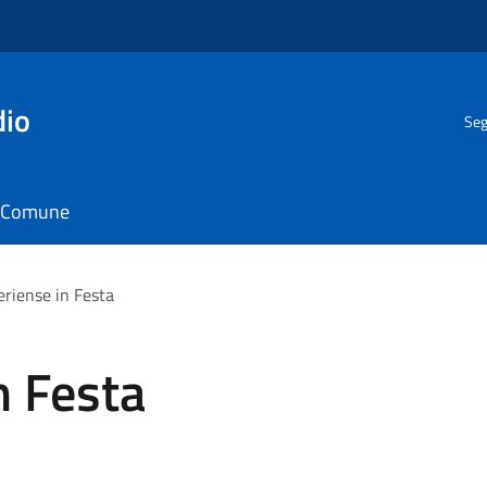
dio
Seg
il Comune
eriense in Festa
n Festa