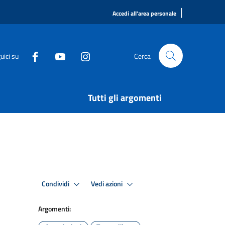
|
Accedi all'area personale
uici su
Cerca
Tutti gli argomenti
Condividi
Vedi azioni
Argomenti: