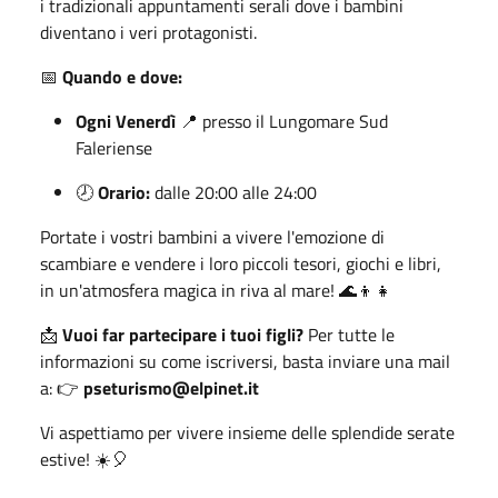
i tradizionali appuntamenti serali dove i bambini
diventano i veri protagonisti.
📅
Quando e dove:
Ogni Venerdì
📍 presso il Lungomare Sud
Faleriense
🕗
Orario:
dalle 20:00 alle 24:00
Portate i vostri bambini a vivere l'emozione di
scambiare e vendere i loro piccoli tesori, giochi e libri,
in un'atmosfera magica in riva al mare! 🌊👦👧
📩
Vuoi far partecipare i tuoi figli?
Per tutte le
informazioni su come iscriversi, basta inviare una mail
a: 👉
pseturismo@elpinet.it
Vi aspettiamo per vivere insieme delle splendide serate
estive! ☀️🎈