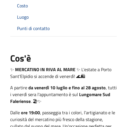
Costo
Luogo
Punti di contatto
Cos'è
✨
MERCATINO IN RIVA AL MARE
✨ L'estate a Porto
Sant'Elpidio si accende di venerdì! 🌊🛍️
A partire
da venerdì 10 luglio e fino al 28 agosto
, tutti
i venerdì sera l'appuntamento è sul
Lungomare Sud
Faleriense
. 🏖️✨
Dalle
ore 19:00
, passeggia tra i colori, l'artigianato e le
curiosità del mercatino più fresco della stagione,
cullato dal suono del mare. Un'occasione perfetta per