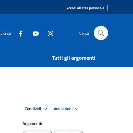
|
Accedi all'area personale
uici su
Cerca
Tutti gli argomenti
Condividi
Vedi azioni
Argomenti: