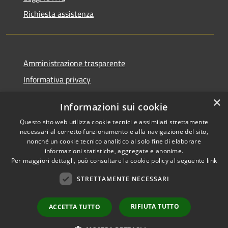
Richiesta assistenza
Amministrazione trasparente
Informativa privacy
Note legali
×
Informazioni sui cookie
Dichiarazione di accessibilità
Questo sito web utilizza cookie tecnici e assimilati strettamente
Piano di miglioramento
necessari al corretto funzionamento e alla navigazione del sito,
nonché un cookie tecnico analitico al solo fine di elaborare
informazioni statistiche, aggregate e anonime.
Per maggiori dettagli, può consultare la cookie policy al seguente
link
RSS
Copyright © 2026 • Città di
STRETTAMENTE NECESSARI
Accessibilità
Porto Sant'Elpidio • Powered
Privacy
Municipium
Accesso
by
•
RIFIUTA TUTTO
ACCETTA TUTTO
Cookie
redazione