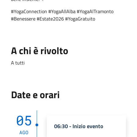
#YogaConnection #YogaAllAlba #YogaAlTramonto
#Benessere #Estate2026 #YogaGratuito
A chi è rivolto
A tutti
Date e orari
05
06:30 - Inizio evento
AGO