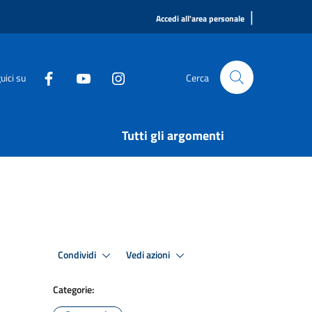
|
Accedi all'area personale
uici su
Cerca
Tutti gli argomenti
Condividi
Vedi azioni
Categorie: