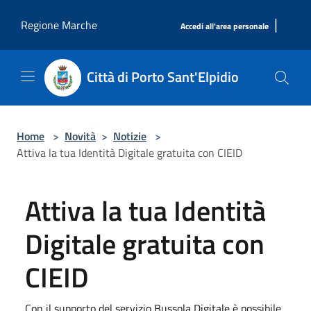
Salta al contenuto principale
|
Regione Marche
Accedi all'area personale
Città di Porto Sant'Elpidio
Home
>
Novità
>
Notizie
>
Attiva la tua Identità Digitale gratuita con CIEID
Attiva la tua Identità
Digitale gratuita con
CIEID
Con il supporto del servizio Bussola Digitale è possibile