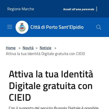
Salta al contenuto principale
|
Regione Marche
Accedi all'area personale
Città di Porto Sant'Elpidio
Home
>
Novità
>
Notizie
>
Attiva la tua Identità Digitale gratuita con CIEID
Attiva la tua Identità
Digitale gratuita con
CIEID
Con il supporto del servizio Bussola Digitale è possibile