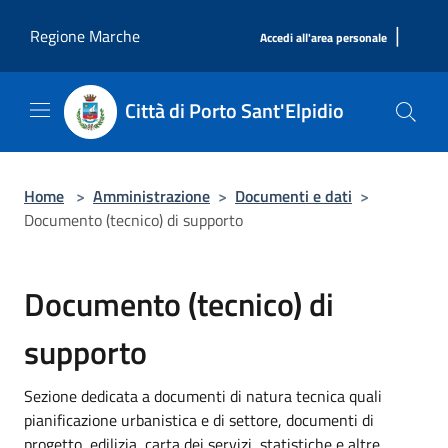
Salta al contenuto principale
|
Regione Marche
Accedi all'area personale
Città di Porto Sant'Elpidio
Home
>
Amministrazione
>
Documenti e dati
>
Documento (tecnico) di supporto
Documento (tecnico) di
supporto
Sezione dedicata a documenti di natura tecnica quali
pianificazione urbanistica e di settore, documenti di
progetto, edilizia, carta dei servizi, statistiche e altre