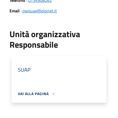
Telefono
:
0734908262
Email
:
psesuap@elpinet.it
Unità organizzativa
Responsabile
SUAP
VAI ALLA PAGINA